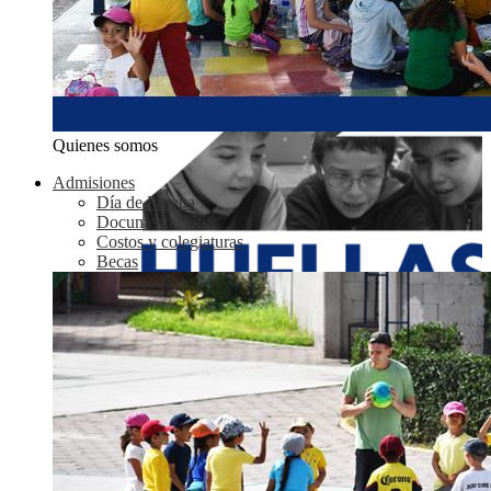
Quienes somos
Admisiones
Día de Prueba
Documentación
Costos y colegiaturas
Becas